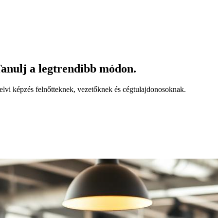
anulj a legtrendibb módon.
yelvi képzés felnőtteknek, vezetőknek és cégtulajdonosoknak.