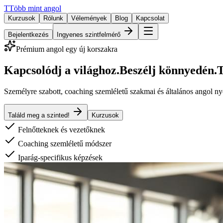
T
Több mint angol
Kurzusok
Rólunk
Vélemények
Blog
Kapcsolat
Bejelentkezés
Ingyenes szintfelmérő
Prémium angol egy új korszakra
Kapcsolódj a világhoz.
Beszélj könnyedén.
T
Személyre szabott, coaching szemléletű szakmai és általános angol n
Találd meg a szinted!
Kurzusok
Felnőtteknek és vezetőknek
Coaching szemléletű módszer
Iparág-specifikus képzések